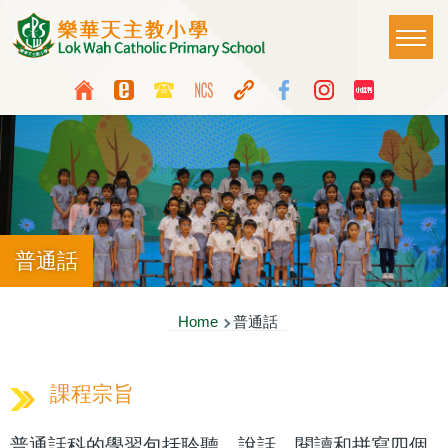
Skip to main content
Main
T
naviga
Top
Language
Media
switcher
Icon
Button
普通話
Breadcrumb
Home
普通話
課程宗旨
普通話科的學習包括聆聽、說話、閱讀和拼寫四個