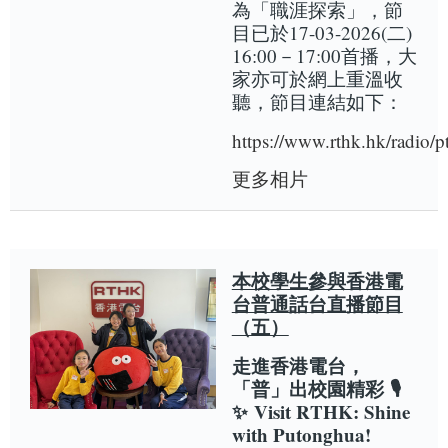
為「職涯探索」，節
目已於17-03-2026(二)
16:00－17:00首播，大
家亦可於網上重溫收
聽，節目連結如下：
https://www.rthk.hk/radio/
更多相片
本校學生參與香港電
台普通話台直播節目
（五）
走進香港電台，
「普」出校園精彩 🎙️
✨
Visit RTHK: Shine
with Putonghua!