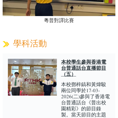
粵普對譯比賽
學科活動
本校學生參與香港電
台普通話台直播節目
（五）
本校鄧梓鎬和黃煒駿
兩位同學於17-03-
2026(二)參與了香港電
台普通話台《普出校
園精彩》的節目錄
製。當天節目的主題