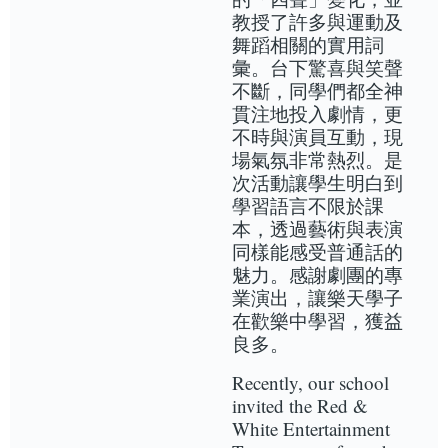
教授了許多與運動及
舞蹈相關的實用詞
彙。台下驚喜與笑聲
不斷，同學們都全神
貫注地投入劇情，更
不時與演員互動，現
場氣氛非常熱烈。是
次活動讓學生明白到
學習語言不限於課
本，透過藝術與表演
同樣能感受普通話的
魅力。感謝劇團的專
業演出，讓樂天學子
在歡樂中學習，獲益
良多。
Recently, our school
invited the Red &
White Entertainment