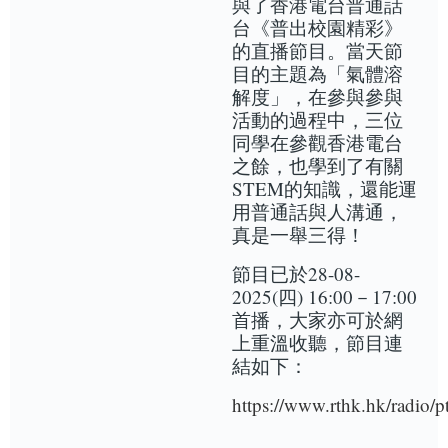
與了香港電台普通話
台《普出校園精彩》
的直播節目。當天節
目的主題為「氣體溶
解度」，在參與參與
活動的過程中，三位
同學在參觀香港電台
之餘，也學到了有關
STEM的知識，還能運
用普通話與人溝通，
真是一舉三得！
節目已於28-08-
2025(四) 16:00－17:00
首播，大家亦可於網
上重溫收聽，節目連
結如下：
https://www.rthk.hk/radio/