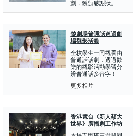
劃，獲頒感謝狀。
遊劇場普通話巡迴劇
場觀影活動
全校學生一同觀看由
普通話話劇，透過歡
樂的觀影活動學習分
辨普通話多音字！
更多相片
香港電台《新人類大
世界》廣播劇工作坊
本校五甲班王君兒同