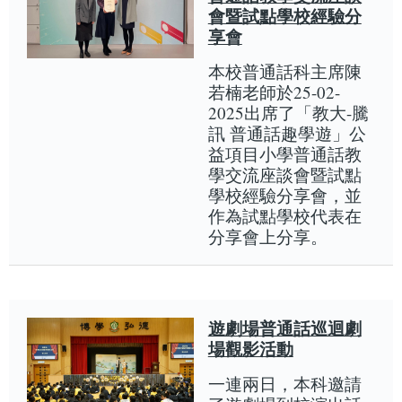
會暨試點學校經驗分
享會
本校普通話科主席陳
若楠老師於25-02-
2025出席了「教大-騰
訊 普通話趣學遊」公
益項目小學普通話教
學交流座談會暨試點
學校經驗分享會，並
作為試點學校代表在
分享會上分享。
遊劇場普通話巡迴劇
場觀影活動
一連兩日，本科邀請