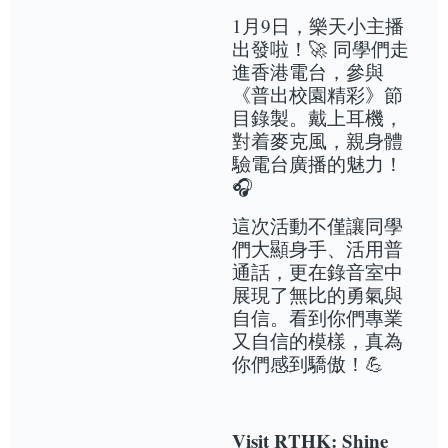
1月9日，樂天小主播
出發啦！🚀 同學們走
進香港電台，參與
《普出校園精彩》節
目錄製。戴上耳機，
對着麥克風，親身體
驗電台廣播的魅力！
🎧
這次活動不僅讓同學
們大顯身手、活用普
通話，更在錄音室中
展現了無比的勇氣與
自信。看到你們專業
又自信的模樣，真為
你們感到驕傲！💪
Visit RTHK: Shine