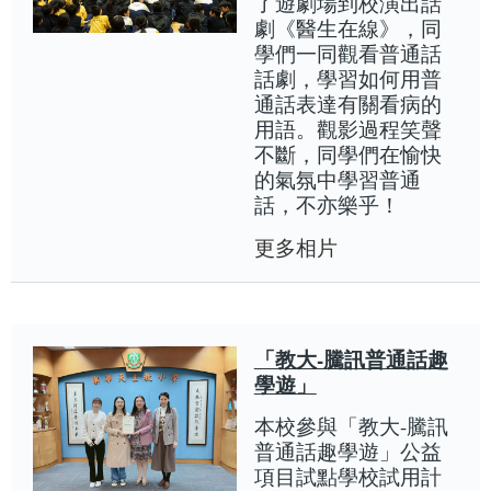
了遊劇場到校演出話
劇《醫生在線》，同
學們一同觀看普通話
話劇，學習如何用普
通話表達有關看病的
用語。觀影過程笑聲
不斷，同學們在愉快
的氣氛中學習普通
話，不亦樂乎！
更多相片
「教大-騰訊普通話趣
學遊」
本校參與「教大-騰訊
普通話趣學遊」公益
項目試點學校試用計