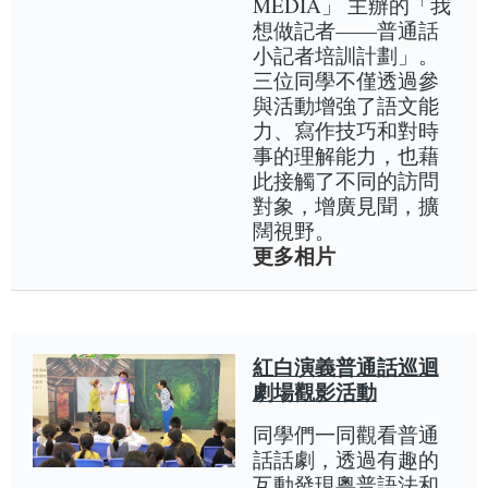
MEDIA」 主辦的「我
想做記者——普通話
小記者培訓計劃」。
三位同學不僅透過參
與活動增強了語文能
力、寫作技巧和對時
事的理解能力，也藉
此接觸了不同的訪問
對象，增廣見聞，擴
闊視野。
更多相片
紅白演義普通話巡迴
劇場觀影活動
同學們一同觀看普通
話話劇，透過有趣的
互動發現粵普語法和