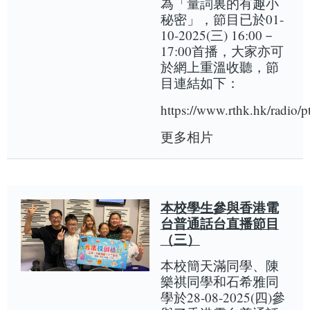
為「量詞裏的有趣小
秘密」，節目已於01-
10-2025(三) 16:00－
17:00首播，大家亦可
於網上重溫收聽，節
目連結如下：
https://www.rthk.hk/radio/
更多相片
本校學生參與香港電
台普通話台直播節目
（三）
本校簡天滿同學、陳
樂祺同學和石希雅同
學於28-08-2025(四)參