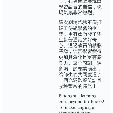
手，在舞台上展現出
學習語言的自信，現
場氣氛非常熱烈。
這次劇場體驗不僅打
破了傳統學習的框
架，更有效激發了學
生對普通話的好奇
心。透過演員的精彩
演繹，語言學習變得
更加具象化且富有感
染力。衷心感謝「遊
劇場」的專業演出，
讓師生們共同度過了
一個充滿歡聲笑語且
收穫豐富的時光！
Putonghua learning
goes beyond textbooks!
To make language
acquisition more