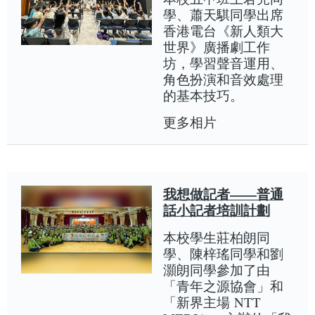
學、蕭天騏同學出席
香港電台《新人類大
世界》廣播劇工作
坊，學習聲音運用、
角色扮演和音效處理
的基本技巧。
更多相片
我想做記者——普通
話小記者培訓計劃
本校學生莊柏朗同
學、陳梓瑤同學和劉
灝朗同學參加了由
「青年之源協會」和
「新界主場 NTT