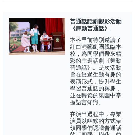
普通話話劇觀影活動
《舞動普通話》
本科早前特別邀請了
紅白演藝劇團親臨本
校，為同學們帶來精
彩的主題話劇《舞動
普通話》。是次活動
旨在透過生動有趣的
表演形式，提升學生
學習普通話的興趣，
並在輕鬆的氛圍中掌
握語言知識。
在演出過程中，專業
演員以幽默的方式帶
領同學們認識普通話
的「四聲」變化，並