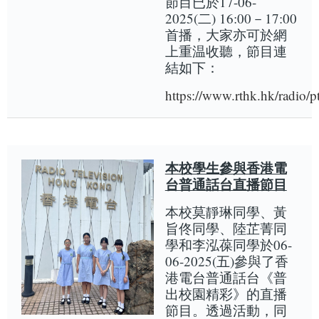
節目已於17-06-
2025(二) 16:00－17:00
首播，大家亦可於網
上重温收聽，節目連
結如下：
https://www.rthk.hk/radio/
本校學生參與香港電
台普通話台直播節目
本校莫靜琳同學、黃
旨佟同學、陸芷菁同
學和李泓葆同學於06-
06-2025(五)參與了香
港電台普通話台《普
出校園精彩》的直播
節目。透過活動，同