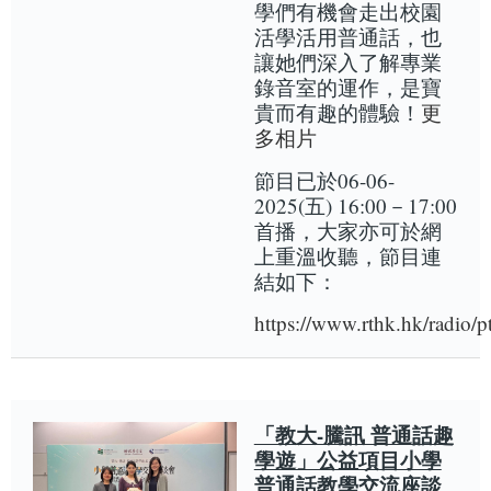
學們有機會走出校園
活學活用普通話，也
讓她們深入了解專業
錄音室的運作，是寶
貴而有趣的體驗！
更
多相片
節目已於06-06-
2025(五) 16:00－17:00
首播，大家亦可於網
上重溫收聽，節目連
結如下：
https://www.rthk.hk/radio/
「教大-騰訊 普通話趣
學遊」公益項目小學
普通話教學交流座談