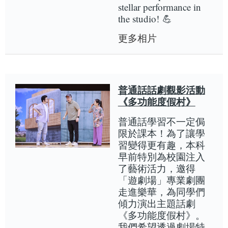
stellar performance in
the studio! 💪
更多相片
普通話話劇觀影活動
《多功能度假村》
普通話學習不一定侷
限於課本！為了讓學
習變得更有趣，本科
早前特別為校園注入
了藝術活力，邀得
「遊劇場」專業劇團
走進樂華，為同學們
傾力演出主題話劇
《多功能度假村》。
我們希望透過劇場特