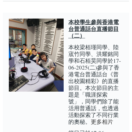
本校學生參與香港電
台普通話台直播節目
（二）
本校梁栢瑾同學、陸
宬竹同學、洪耀銘同
學和石栢昊同學於17-
06-2025(二)參與了香
港電台普通話台《普
出校園精彩》的直播
節目。本次節目的主
題是「職涯探索
號」，同學們除了能
活用普通話，也透過
活動探索了不同行業
的奧秘。
更多相片