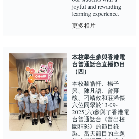
joyful and rewarding
learning experience.
更多相片
本校學生參與香港電
台普通話台直播節目
（四）
本校黎皓軒、楊子
興、陳凡語、曾雍
馥、刁靖攸和莊浠傑
六位同學於13-09-
2025(六)參與了香港電
台普通話台《普出校
園精彩》的節目錄
製。當天節目的主題