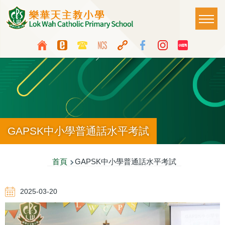
移至主內容
Main
T
naviga
Top
Language
Media
switcher
Icon
Button
GAPSK中小學普通話水平考試
導
首頁
GAPSK中小學普通話水平考試
航
2025-03-20
連
結