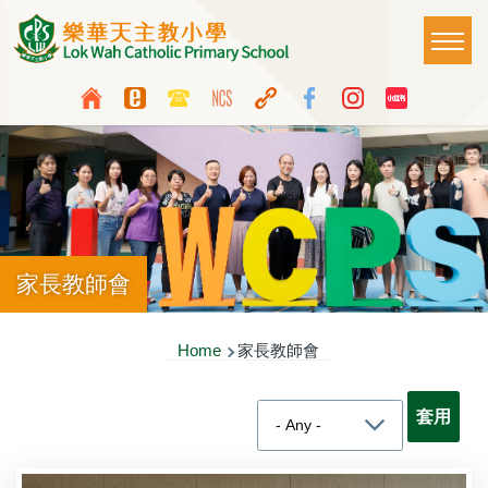
Skip to main content
Main
T
naviga
Top
Language
Media
switcher
Icon
Button
家長教師會
Breadcrumb
Home
家長教師會