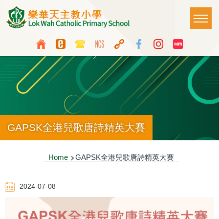
Skip to main content
Main
T
naviga
Top
Language
Media
switcher
Icon
Button
GAPSK全港兒歌唐詩精英大賽
Breadcrumb
Home
GAPSK全港兒歌唐詩精英大賽
2024-07-08