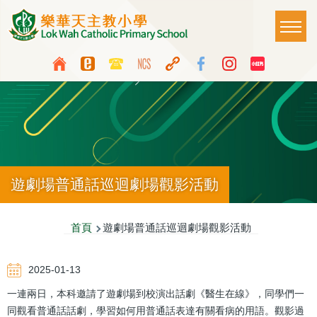
移至主內容
Main
T
naviga
Top
Language
Media
switcher
Icon
Button
遊劇場普通話巡迴劇場觀影活動
導
首頁
遊劇場普通話巡迴劇場觀影活動
航
2025-01-13
連
一連兩日，本科邀請了遊劇場到校演出話劇《醫生在線》，同學們一
結
同觀看普通話話劇，學習如何用普通話表達有關看病的用語。觀影過