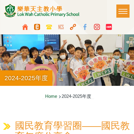
Skip to main content
Main
T
naviga
Top
Language
Media
switcher
Icon
Button
2024-2025年度
Breadcrumb
Home
2024-2025年度
國民教育學習圈——國民教