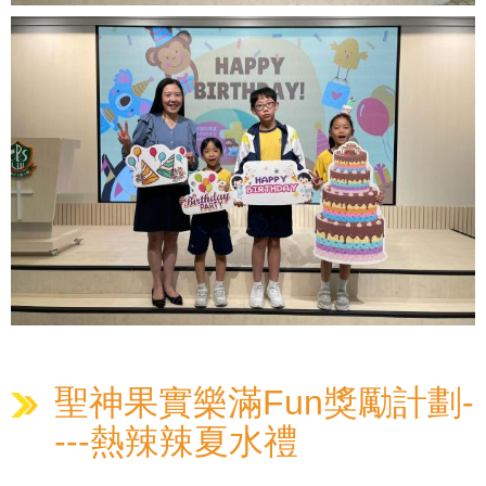
聖神果實樂滿Fun獎勵計劃-
---熱辣辣夏水禮