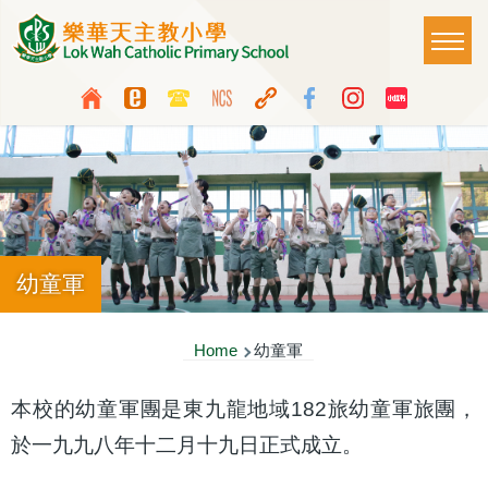
Skip to main content
Main
T
naviga
Top
Language
Media
switcher
Icon
Button
幼童軍
Breadcrumb
Home
幼童軍
本校的幼童軍團是東九龍地域182旅幼童軍旅團，
於一九九八年十二月十九日正式成立。