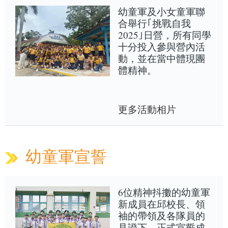
幼童軍及小女童軍聯
合舉行｢挑戰自我
2025｣日營，所有同學
十分投入參與營內活
動，並在當中體現團
體精神。
更多活動相片
幼童軍宣誓
6位精神抖擻的幼童軍
新成員在邱校長、領
袖的帶領及各隊員的
見證下，正式宣誓成