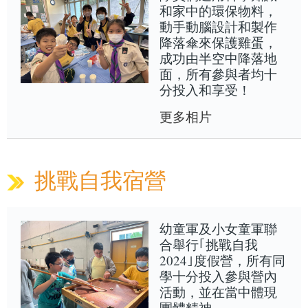
和家中的環保物料，
動手動腦設計和製作
降落傘來保護雞蛋，
成功由半空中降落地
面，所有參與者均十
分投入和享受！
更多相片
挑戰自我宿營
幼童軍及小女童軍聯
合舉行｢挑戰自我
2024｣度假營，所有同
學十分投入參與營內
活動，並在當中體現
團體精神。