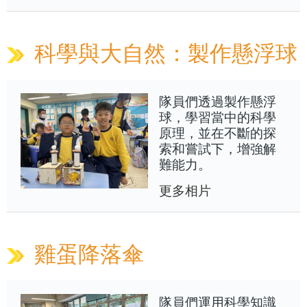
科學與大自然：製作懸浮球
隊員們透過製作懸浮
球，學習當中的科學
原理，並在不斷的探
索和嘗試下，增強解
難能力。
更多相片
雞蛋降落傘
隊員們運用科學知識