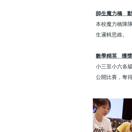
師生魔力橋 
本校魔力橋隊
生邏輯思維。
數學精英 獲
小三至小六各
公開比賽，奪