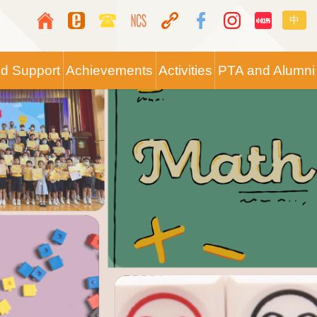
Top
Langua
中
Media
switche
Icon
nd Support
Achievements
Activities
PTA and Alumni
Button