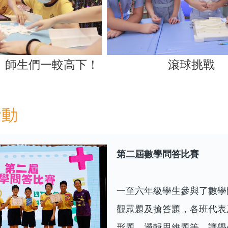
，師生們一較高下！
滾球挑戰
活動
第二屆數學問答比賽
一至六年級學生參與了數學
觀眾題及搶答題，各班代表
形題、邏輯思維題等，讓學