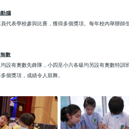
動動腦
隊員代表學校參與比賽，獲得多個獎項。每年校內舉辦師
獎無數
級均設有奧數先鋒隊，小四至小六各級均另設有奧數特訓
得多個獎項，成績令人鼓舞。