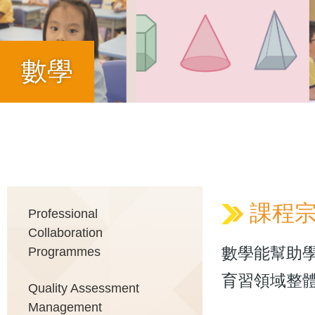
數學
Breadcrumb
Main
課程
Professional
Collaboration
Programmes
數學能幫助
navigation
育習領域整
Quality Assessment
Management