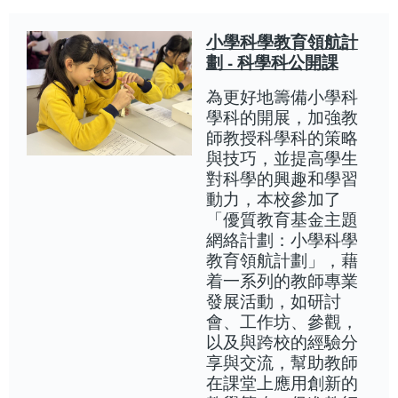
小學科學教育領航計
劃 - 科學科公開課
為更好地籌備小學科
學科的開展，加強教
師教授科學科的策略
與技巧，並提高學生
對科學的興趣和學習
動力，本校參加了
「優質教育基金主題
網絡計劃：小學科學
教育領航計劃」，藉
着一系列的教師專業
發展活動，如研討
會、工作坊、參觀，
以及與跨校的經驗分
享與交流，幫助教師
在課堂上應用創新的