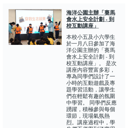
海洋公園主辦「賽馬
會水上安全計劃 - 到
校互動講座」
本校小五及小六學生
於一月八日參加了海
洋公園主辦的「賽馬
會水上安全計劃 - 到
校互動講座」。 是次
講座內容豐富多彩，
專為同學們設計了一
小時的互動遊戲及專
題學習活動，讓學生
們在輕鬆有趣的氛圍
中學習。 同學們反應
踴躍，積極參與每個
環節，現場氣氛熱
烈。講座過程中，學