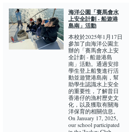
海洋公園「賽馬會水
上安全計劃 - 船遊港
島南」活動
本校於2025年1月17日
參加了由海洋公園主
辦的「賽馬會水上安
全計劃 - 船遊港島
南」活動。通過安排
學生登上船隻進行活
動並遊覽港島南，幫
助學生認識水上安全
的重要性，了解昔日
香港仔的漁村歷史文
化，以及獲取有關海
洋保育的相關信息。
On January 17, 2025,
our school participated
in the 'Jockey Club