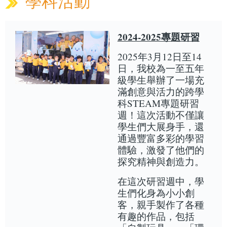
學科活動
2024-2025專題研習
2025年3月12日至14
日，我校為一至五年
級學生舉辦了一場充
滿創意與活力的跨學
科STEAM專題研習
週！這次活動不僅讓
學生們大展身手，還
通過豐富多彩的學習
體驗，激發了他們的
探究精神與創造力。
在這次研習週中，學
生們化身為小小創
客，親手製作了各種
有趣的作品，包括