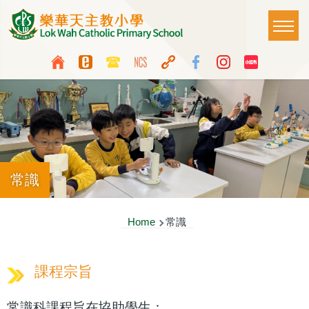
Skip to main content
Main
T
naviga
Top
Language
Media
switcher
Icon
Button
常識
Breadcrumb
Home
常識
課程宗旨
常識科課程旨在協助學生：