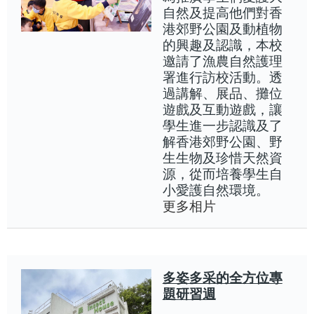
自然及提高他們對香
港郊野公園及動植物
的興趣及認識，本校
邀請了漁農自然護理
署進行訪校活動。透
過講解、展品、攤位
遊戲及互動遊戲，讓
學生進一步認識及了
解香港郊野公園、野
生生物及珍惜天然資
源，從而培養學生自
小愛護自然環境。
更多相片
多姿多采的全方位專
題研習週