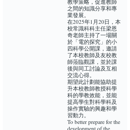
教學策略，促進教師
之間的知識分享和專
業發展。
在2025年1月20日，本
校常識科科主任梁恩
奇老師主持了一場關
於「電的探究」的小
四科學公開課，邀請
了本校教師及友校教
師蒞臨觀課，並於課
後與同工討論及互相
交流心得。
期望此計劃能協助提
升本校教師教授科學
科的學教效能，並能
提高學生對科學科及
操作實驗的興趣和學
習動力。
To better prepare for the
development of the