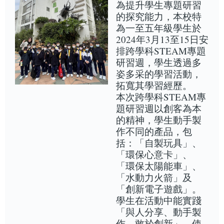
為提升學生專題研習
的探究能力，本校特
為一至五年級學生於
2024年3月13至15日安
排跨學科STEAM專題
研習週，學生透過多
姿多采的學習活動，
拓寬其學習經歷。
本次跨學科STEAM專
題研習週以創客為本
的精神，學生動手製
作不同的產品，包
括：「自製玩具」、
「環保心意卡」、
「環保太陽能車」、
「水動力火箭」及
「創新電子遊戲」。
學生在活動中能實踐
「與人分享、動手製
作、敢於創新」，使