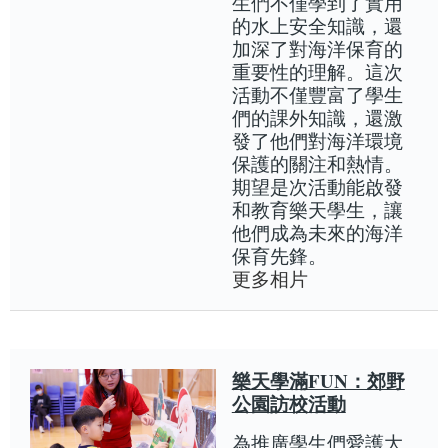
生們不僅學到了實用
的水上安全知識，還
加深了對海洋保育的
重要性的理解。這次
活動不僅豐富了學生
們的課外知識，還激
發了他們對海洋環境
保護的關注和熱情。
期望是次活動能啟發
和教育樂天學生，讓
他們成為未來的海洋
保育先鋒。
更多相片
樂天學滿FUN：郊野
公園訪校活動
為推廣學生們愛護大