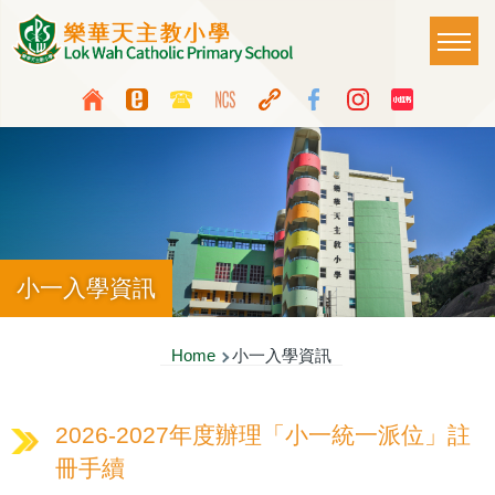
Skip to main content
Main
T
naviga
Top
Language
Media
switcher
Icon
Button
小一入學資訊
Breadcrumb
Home
小一入學資訊
2026-2027年度辦理「小一統一派位」註
冊手續