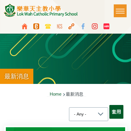
Skip to main content
Main
T
naviga
Top
Language
Media
switcher
Icon
Button
最新消息
Breadcrumb
Home
最新消息