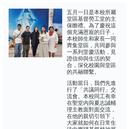
五月一日是本校所屬
堂區基督勞工堂的主
保瞻禮。為了慶祝這
個充滿恩寵的日子，
本校師生和家長一同
齊集堂區，共同參與
一系列堂慶活動，見
證信仰與生活的契
合，深化校園與堂區
的共融聯繫。
活動當日，我們先進
行了「共議同行」交
流會。本校同工有幸
在聖堂內與夏志誠輔
理主教面對面交流，
在他的親切引領下，
大家就如何在日常生