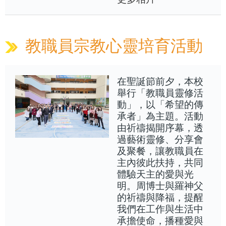
教職員宗教心靈培育活動
在聖誕節前夕，本校
舉行「教職員靈修活
動」，以「希望的傳
承者」為主題。活動
由祈禱揭開序幕，透
過藝術靈修、分享會
及聚餐，讓教職員在
主內彼此扶持，共同
體驗天主的愛與光
明。周博士與羅神父
的祈禱與降福，提醒
我們在工作與生活中
承擔使命，播種愛與