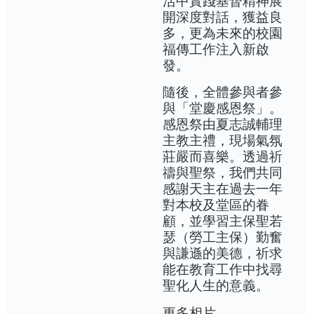
活中實踐基督精神展
開深度對話，獲益良
多，更為未來的校園
福傳工作注入新啟
發。
隨後，全體參與者參
與「堂慶感恩祭」。
感恩祭由夏志誠輔理
主教主禮，現場氣氛
莊嚴而喜樂。透過祈
禱與聖祭，我們共同
感謝天主在過去一年
對本校及堂區的眷
顧，並學習主保聖若
瑟（勞工主保）勤奮
與謙遜的美德，祈求
能在教育工作中找尋
聖化人生的意義。
更多相片