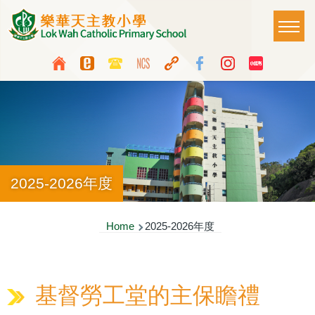
Skip to main content
Main
T
naviga
Top
Language
Media
switcher
Icon
Button
2025-2026年度
Breadcrumb
Home
2025-2026年度
基督勞工堂的主保瞻禮