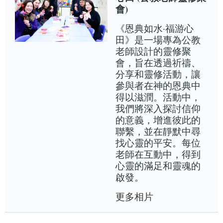
會)
《恩典如水·福游心
田》是一場專為公教
老師設計的靈修聚
會，旨在透過祈禱、
分享和靈修活動，讓
參與者在神的恩典中
得以滋潤。活動中，
我們將深入探討信仰
的意義，增進彼此的
聯繫，並在靜默中尋
找心靈的平安。每位
老師在互動中，得到
心靈的滿足和靈魂的
啟發。
更多相片