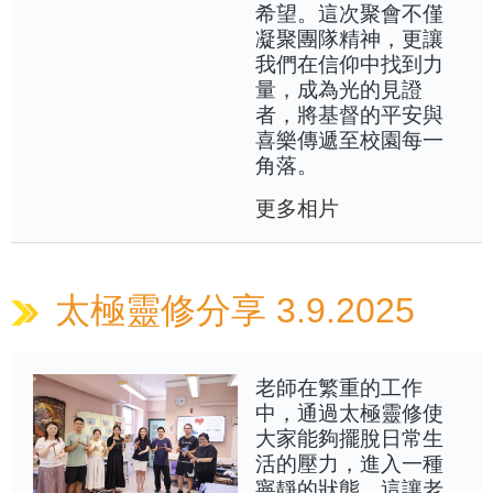
希望。這次聚會不僅
凝聚團隊精神，更讓
我們在信仰中找到力
量，成為光的見證
者，將基督的平安與
喜樂傳遞至校園每一
角落。
更多相片
太極靈修分享 3.9.2025
老師在繁重的工作
中，通過太極靈修使
大家能夠擺脫日常生
活的壓力，進入一種
寧靜的狀態，這讓老