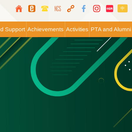
Top
Langua
中
Media
switche
Icon
nd Support
Achievements
Activities
PTA and Alumni
Button