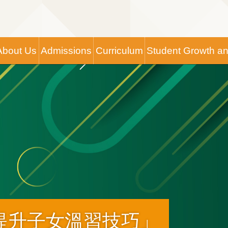
Main
About Us
Admissions
Curriculum
Student Growth a
navigation
提升子女溫習技巧」