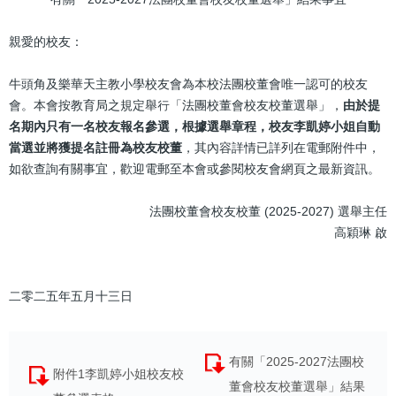
親愛的校友：
牛頭角及樂華天主教小學校友會為本校法團校董會唯一認可的校友
會。本會按教育局之規定舉行「法團校董會校友校董選舉」，
由於提
名期內只有一名校友報名參選，根據選舉章程，校友李凱婷小姐自動
當選並將獲提名註冊為校友校董
，其內容詳情已詳列在電郵附件中，
如欲查詢有關事宜，歡迎電郵至本會或參閱校友會網頁之最新資訊。
法團校董會校友校董 (2025-2027) 選舉主任
高穎琳 啟
二零二五年五月十三日
有關「2025-2027法團校
附件1李凱婷小姐校友校
董會校友校董選舉」結果