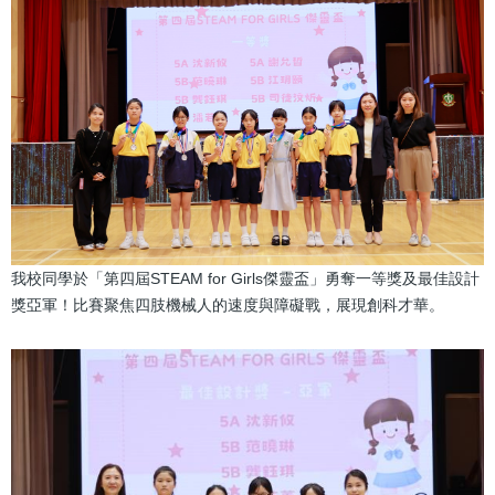
我校同學於「第四屆STEAM for Girls傑靈盃」勇奪一等獎及最佳設計
獎亞軍！比賽聚焦四肢機械人的速度與障礙戰，展現創科才華。