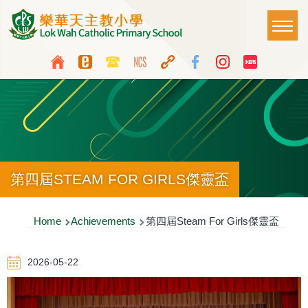
Skip to main content
Main
T
naviga
Top
Language
Media
switcher
Icon
Button
第四屆STEAM FOR GIRLS傑靈盃
Breadcrumb
Home
Achievements
第四屆Steam For Girls傑靈盃
2026-05-22