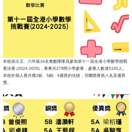
本校派出五、六年級16名奧數隊隊員參加第十一屆全港小學數學挑戰
賽決賽 (2024-2025)，賽事共279間小學參賽，參賽人數達5155人。
本校於個人賽共獲2銀、5銅、4優異的佳績，另團體賽第八名及優異
獎。