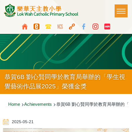
Skip to main content
Main
T
naviga
Top
Language
Media
switcher
Icon
Button
恭賀6B 劉心賢同學於教育局舉辦的「學生視
覺藝術作品展2025」榮獲金獎
Breadcrumb
Home
Achievements
恭賀6B 劉心賢同學於教育局舉辦的「學
2025-05-21