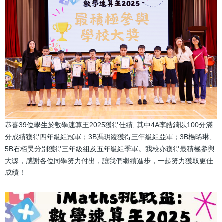
恭喜39位學生於數學速算王2025獲得佳績, 其中4A李皓錡以100分滿
分成績獲得四年級組冠軍；3B馮玥綾獲得三年級組亞軍；3B楊晞琳、
5B石栢昊分別獲得三年級組及五年級組季軍。我校亦獲得最積極參與
大獎，感謝各位同學努力付出，讓我們繼續進步，一起努力獲取更佳
成績！