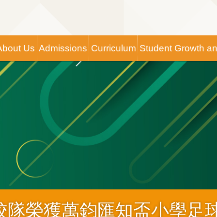
Main
About Us
Admissions
Curriculum
Student Growth a
navigation
校隊榮獲萬鈞匯知盃小學足