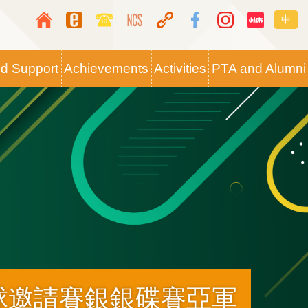
Top
Langua
中
Media
switche
Icon
nd Support
Achievements
Activities
PTA and Alumni
Button
球邀請賽銀銀碟賽亞軍