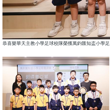
恭喜樂華天主教小學足球校隊榮獲萬鈞匯知盃小學足