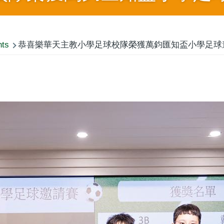
nts
恭喜樂華天主教小學足球校隊榮獲萬鈞匯知盃小學足球