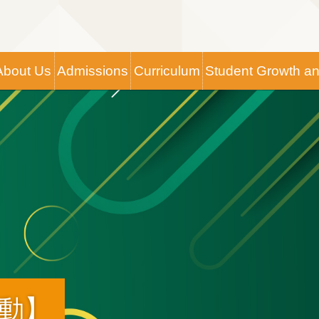
Main
About Us
Admissions
Curriculum
Student Growth a
navigation
活動】