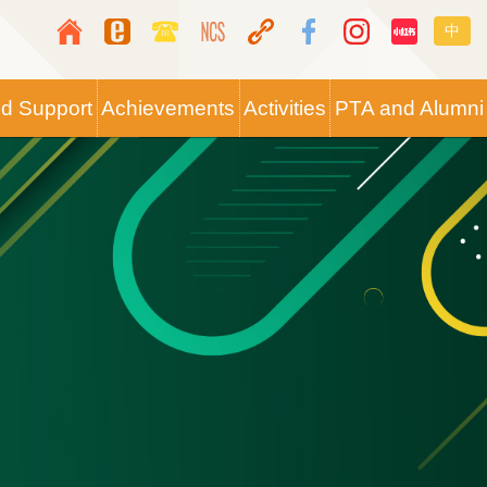
Top
Langua
中
Media
switche
Icon
nd Support
Achievements
Activities
PTA and Alumni
Button