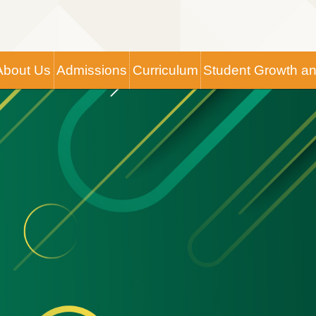
Main
About Us
Admissions
Curriculum
Student Growth a
navigation