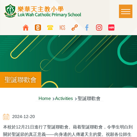
Skip to main content
Main
T
naviga
Top
Language
Media
switcher
Icon
Button
聖誕聯歡會
Breadcrumb
Home
Activities
聖誕聯歡會
2024-12-20
本校於12月21日進行了聖誕聯歡會。藉着聖誕聯歡會，令學生明白到
關於聖誕節的真正意義——向身邊的人傳遞天主的愛。祝願各位師生