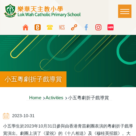
Skip to main content
Main
T
naviga
Top
Language
Media
switcher
Icon
Button
小五粵劇折子戲導賞
Breadcrumb
Home
Activities
小五粵劇折子戲導賞
2023-10-31
小五學生於2023年10月31日參與由香港青苗劇團表演的粵劇折子戲導
賞演出。劇團上演了《梁祝》的《十八相送》及《穆桂英招親》。大