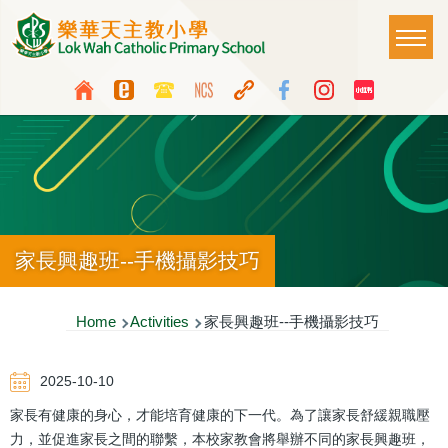
Skip to main content
Main
T
naviga
Top
Language
Media
switcher
Icon
Button
家長興趣班--手機攝影技巧
Breadcrumb
Home
Activities
家長興趣班--手機攝影技巧
2025-10-10
家長有健康的身心，才能培育健康的下一代。為了讓家長舒緩親職壓
力，並促進家長之間的聯繫，本校家教會將舉辦不同的家長興趣班，