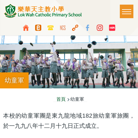
移至主內容
Main
T
naviga
Top
Language
Media
switcher
Icon
Button
幼童軍
導
首頁
幼童軍
航
本校的幼童軍團是東九龍地域182旅幼童軍旅團，
連
於一九九八年十二月十九日正式成立。
結