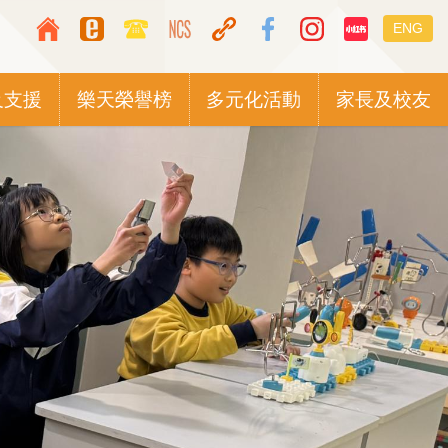
Top
Languag
ENG
Media
switcher
Icon
及支援
樂天榮譽榜
多元化活動
家長及校友
Button