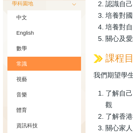
認識自己
學科園地
培養對國
中文
培養對自
English
關心及愛
數學
課程
常識
我們期望學
視藝
了解自己
音樂
觀
體育
了解香港
資訊科技
關心家人