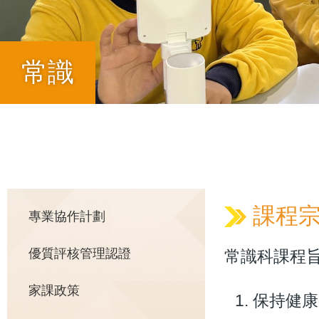
常識
導
航
Main
課程
專業協作計劃
連
優質評核管理認證
常識科課程
navigation
結
家課政策
保持健康