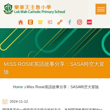
Skip to main content
Main
T
naviga
Top
Language
Media
switcher
Icon
Button
MISS ROSIE英語故事分享：SASA時空大冒
險
Breadcrumb
Home
Miss Rosie英語故事分享：SASA時空大冒險
2024-11-12
閱讀是其中一個提升語文能力的好方法，本校閱讀推廣組誠邀Miss