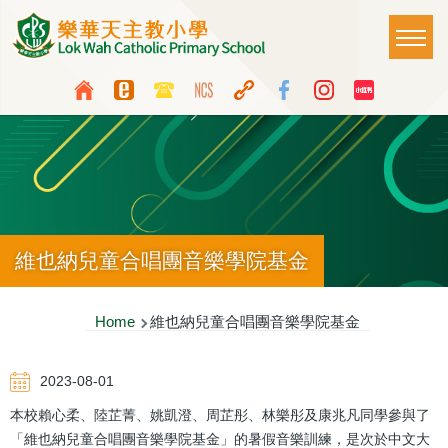
Skip to main content
Main
T
naviga
Top
Language
Media
switcher
Icon
Button
維也納兒童合唱團音樂學院基金
Breadcrumb
Home
維也納兒童合唱團音樂學院基金
2023-08-01
本校賴心柔、陸芷菁、姚凱澄、周芷彤、林樂彤及康兆凡同學參與了
「維也納兒童合唱團音樂學院基金」的暑假音樂訓練，是次於中文大