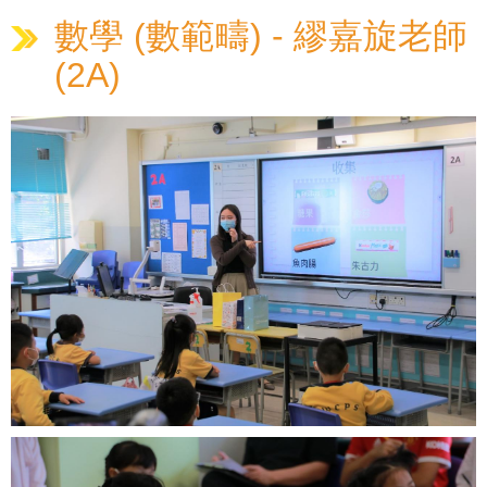
數學 (數範疇) - 繆嘉旋老師
(2A)