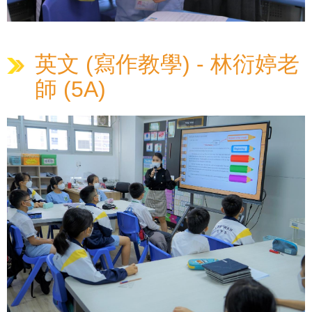
英文 (寫作教學) - 林衍婷老
師 (5A)