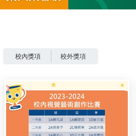
導
航
校內獎項
校外獎項
連
結