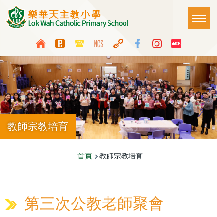
移至主內容
Main
T
naviga
Top
Language
Media
switcher
Icon
Button
教師宗教培育
導
首頁
教師宗教培育
航
連
第三次公教老師聚會
結