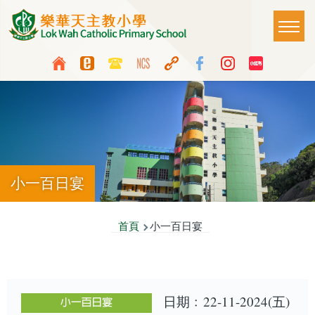
移至主內容
Main
T
naviga
Top
Language
Media
switcher
Icon
Button
小一百日宴
導
首頁
小一百日宴
航
連
結
日期﹕22-11-2024(五)