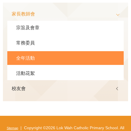
Main
家長教師會
navigation
宗旨及會章
常務委員
全年活動
活動花絮
校友會
| Copyright ©
2026 Lok Wah Catholic Primary School. All
Sitemap