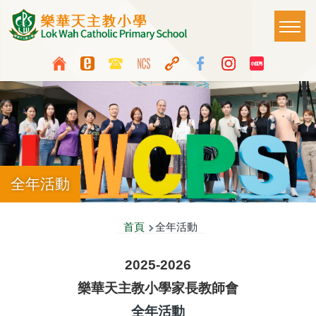
移至主內容
Main
T
naviga
Top
Language
Media
switcher
Icon
Button
全年活動
導
首頁
全年活動
航
2025-2026
連
樂華天主教小學家長教師會
結
全年活動