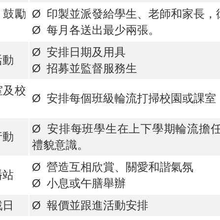
、鼓勵
Ø 印製並派發給學生、老師和家長，
Ø 每月各送出最少兩張。
Ø 安排日期及用具
活動
Ø 招募並監督服務生
室及校
Ø 安排每個班級輪流打掃校園或課室
Ø 安排每班學生在上下學期輪流擔
行動
禮貌意識。
Ø 營造互相欣賞、關愛和諧氣氛
播站
Ø 小息或午膳舉辦
戲日
Ø 報價並跟進活動安排