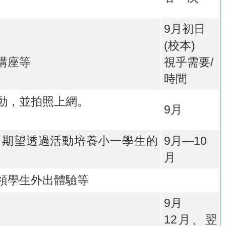
9月初日
(校本)
講座等
視乎需要/
時間
動，並拍照上網。
9月
，期望透過活動培養小一學生的
9月—10
月
領學生外出體驗等
9月
12月、翌