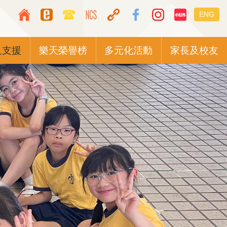
Top
Languag
ENG
Media
switcher
Icon
及支援
樂天榮譽榜
多元化活動
家長及校友
Button