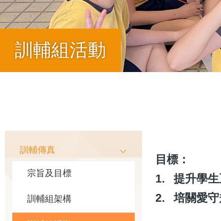
訓輔組活動
導
航
Main
訓輔傳真
目標：
連
宗旨及目標
1. 提升學
navigation
結
2. 培關愛
訓輔組架構