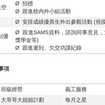
Ø 招標
天空
Ø 跟進校內外小組活動
Ø 安排成績優異生外出參觀活動 (視
Ø 跟進SAMS資料，諮詢同事意見
錄(優
獎學金等)
Ø 跟進遲到、欠交功課紀錄
事項
班級經營
義工服務
大哥哥大姐姐計劃
每月之星