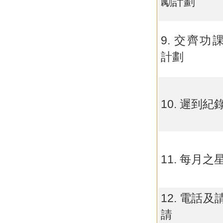
勵計劃
9. 交齊功
計劃
10. 遲到紀
11. 每月之
12. 電話及
請