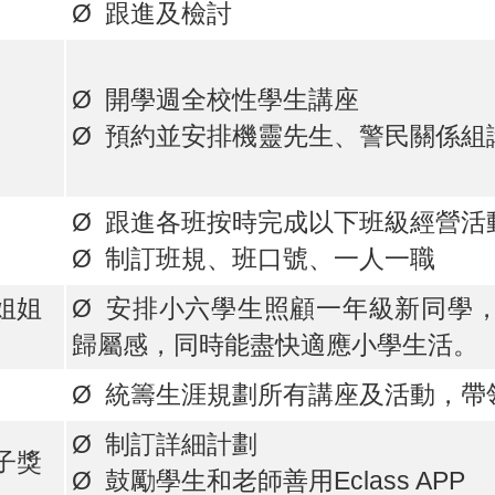
Ø 跟進及檢討
Ø 開學週全校性學生講座
Ø 預約並安排機靈先生、警民關係組
Ø 跟進各班按時完成以下班級經營活
Ø 制訂班規、班口號、一人一職
大姐姐
Ø 安排小六學生照顧一年級新同學
歸屬感，同時能盡快適應小學生活。
Ø 統籌生涯規劃所有講座及活動，帶
Ø 制訂詳細計劃
孩子獎
Ø 鼓勵學生和老師善用Eclass APP