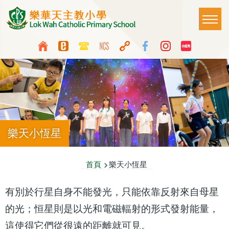
移至主內容
Main
T
naviga
Top
Language
Media
switcher
Icon
Button
樂天小恆星
導
首頁
樂天小恆星
航
有別於行星自身不能發光，只能依靠反射來自母星
連
的光；恒星則是以光和電磁輻射的形式發射能量，
結
這使得它們從很遠的距離就可見。