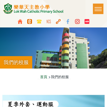
移至主內容
Main
T
naviga
Top
Language
Media
switcher
Icon
Button
我們的校服
導
首頁
我們的校服
航
連
結