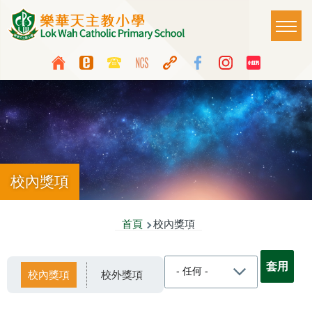
移至主內容
Main
T
naviga
Top
Language
Media
switcher
Icon
Button
校內獎項
導
首頁
校內獎項
航
連
校內獎項
校外獎項
結