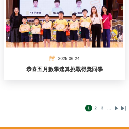
2025-06-24
恭喜五月數學速算挑戰得獎同學
1
2
3
…
Pagination
目
頁
頁
下
La
前
面
面
一
pa
頁
頁