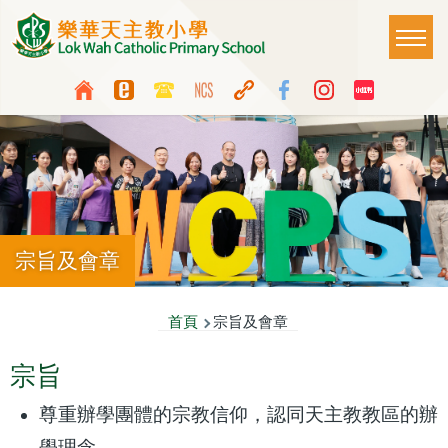
移至主內容
Main
T
naviga
Top
Language
Media
switcher
Icon
Button
宗旨及會章
導
首頁
宗旨及會章
航
宗旨
連
尊重辦學團體的宗教信仰，認同天主教教區的辦
結
學理念。