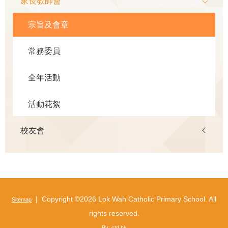
家長教師會
navigation
宗旨及會章
常務委員
全年活動
活動花絮
校友會
| Copyright ©
2026 Lok Wah Catholic Primary School. All
Sitemap
rights reserved.
By: ctd.hk