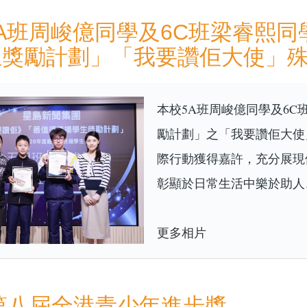
A班周峻億同學及6C班梁睿熙
生獎勵計劃」「我要讚佢大使」
本校5A班周峻億同學及6
勵計劃」之「我要讚佢大使
際行動獲得嘉許，充分展現
彰顯於日常生活中樂於助人
更多相片
5第八屆全港青少年進步獎