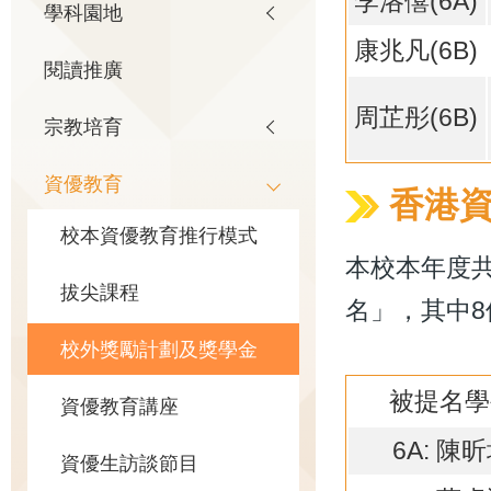
李洛僖(6A)
學科園地
康兆凡(6B)
閱讀推廣
周芷彤(6B)
宗教培育
資優教育
香港資
校本資優教育推行模式
本校本年度共
拔尖課程
名」，其中
校外獎勵計劃及獎學金
被提名學
資優教育講座
6A: 陳
資優生訪談節目