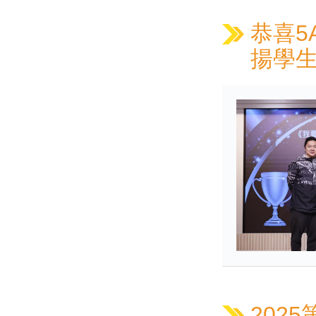
恭喜5
揚學
202