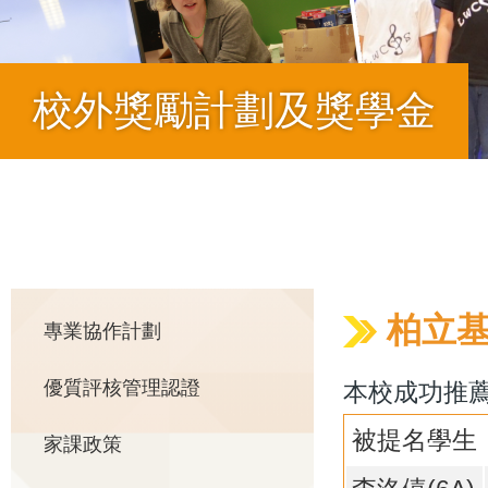
校外獎勵計劃及獎學金
導
航
Main
柏立基
專業協作計劃
連
優質評核管理認證
本校成功推薦
navigation
結
被提名學生
家課政策