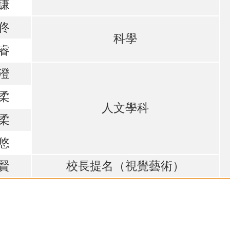
卓謙
旨佟
科學
承睿
凱澄
霈柔
人文學科
心柔
子悠
心賢
校長提名（視覺藝術）