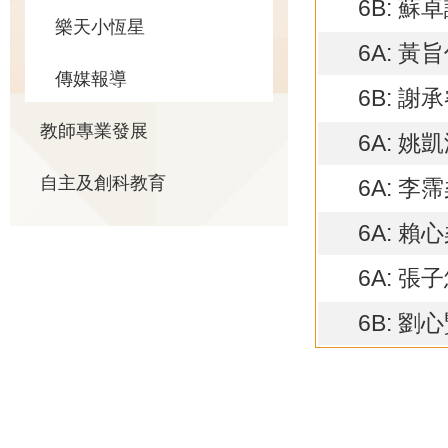
6B: 蘇
樂天小恆星
6A: 黃
傳媒報導
6B: 謝
教師專業發展
6A: 姚
自主及創科教育
6A: 李
6A: 賴
6A: 張
6B: 劉