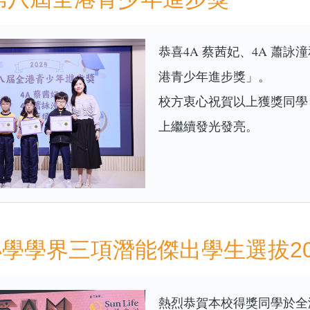
恭喜4A 蔡茜妃、4A 蕭
港青少年進步獎」。
校方衷心祝賀以上獲獎同學
上繼續發光發亮。
學學界三項潛能傑出學生選拔20
熱烈恭賀本校得獎同學於全港小