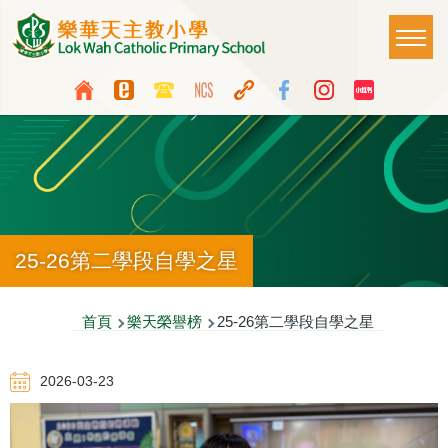
移至主內容
Main
T
naviga
Top
Language
Media
switcher
Icon
Button
25-26第二學段自學之星
導
首頁
樂天榮譽榜
25-26第二學段自學之星
航
2026-03-23
連
結