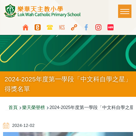
移至主內容
Main
T
naviga
Top
Language
Media
switcher
Icon
Button
2024-2025年度第一學段「中文科自學之星」
得獎名單
導
首頁
樂天榮譽榜
2024-2025年度第一學段「中文科自學之
航
2024-12-02
連