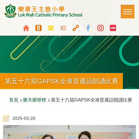
移至主內容
Main
T
naviga
Top
Language
Media
switcher
Icon
Button
第五十六屆GAPSK全港普通話朗誦比賽
導
首頁
樂天榮譽榜
第五十六屆GAPSK全港普通話朗誦比賽
航
2025-03-20
連
結