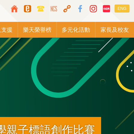
Top
Languag
ENG
Media
switcher
Icon
及支援
樂天榮譽榜
多元化活動
家長及校友
Button
小學親子標語創作比賽