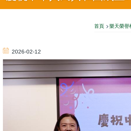
導
首頁
樂天榮譽
航
2026-02-12
連
結