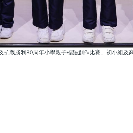
年及抗戰勝利80周年小學親子標語創作比賽」初小組及