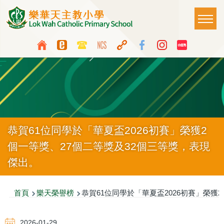
移至主內容
Main
T
naviga
Top
Language
Media
switcher
Icon
Button
恭賀61位同學於「華夏盃2026初賽」榮獲2
個一等獎、27個二等獎及32個三等獎，表現
傑出。
導
首頁
樂天榮譽榜
恭賀61位同學於「華夏盃2026初賽」榮獲
航
2026-01-29