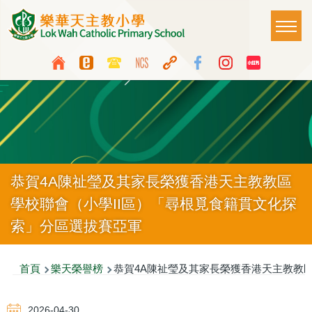
移至主內容
Main
T
naviga
Top
Language
Media
switcher
Icon
Button
恭賀4A陳祉瑩及其家長榮獲香港天主教教區
學校聯會（小學II區）「尋根覓食籍貫文化探
索」分區選拔賽亞軍
導
首頁
樂天榮譽榜
恭賀4A陳祉瑩及其家長榮獲香港天主教教區
航
2026-04-30