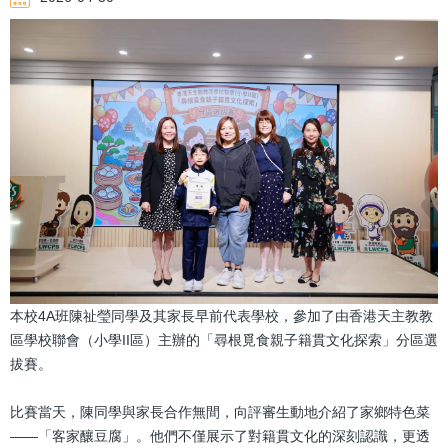
連
結
本校4A班陳祉瑩同學及其家長早前代表學校，參加了由香港天主教教
區學校聯會（小學II區）主辦的「尋根覓食親子籍貫文化探索」分區選
拔賽。
比賽當天，陳同學與家長合作無間，向評審生動地介紹了家鄉特色菜
——「客家釀豆腐」。他們不僅展示了對籍貫文化的深刻認識，更透