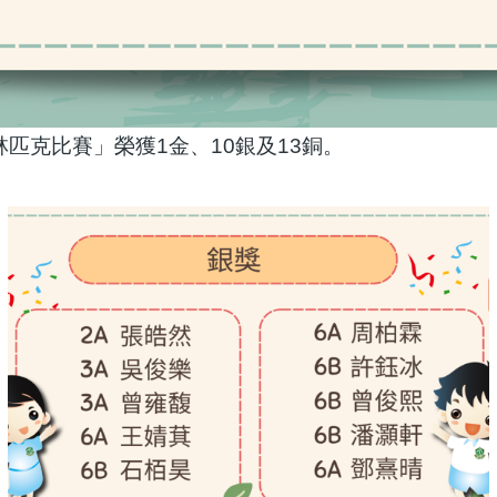
林匹克比賽」榮獲1金、10銀及13銅。