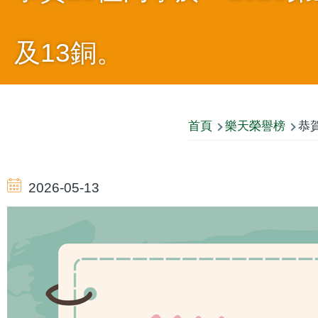
及13銅。
導
首頁
樂天榮譽榜
恭賀
航
2026-05-13
連
結