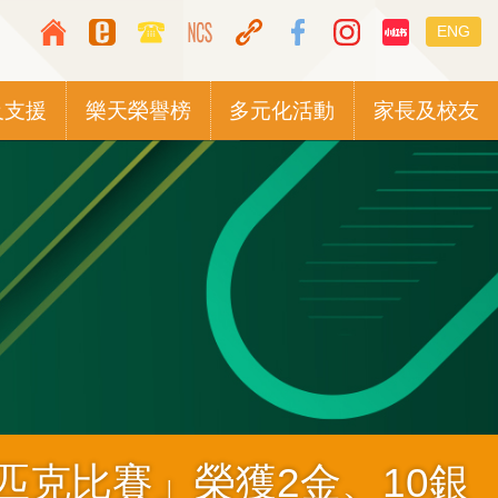
Top
Languag
ENG
Media
switcher
Icon
及支援
樂天榮譽榜
多元化活動
家長及校友
Button
匹克比賽」榮獲2金、10銀