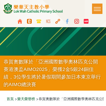
移至主內容
Main
T
naviga
Top
Language
Media
switcher
Icon
Button
恭賀奧數隊於「亞洲國際數學奧林匹克公開
賽港澳盃AIMO2025」榮獲2金5銀24銅佳
績，3位學生將於暑假期間參加日本東京舉行
的AIMO總決賽
導
首頁
樂天榮譽榜
恭賀奧數隊於「亞洲國際數學奧林匹克公開賽港