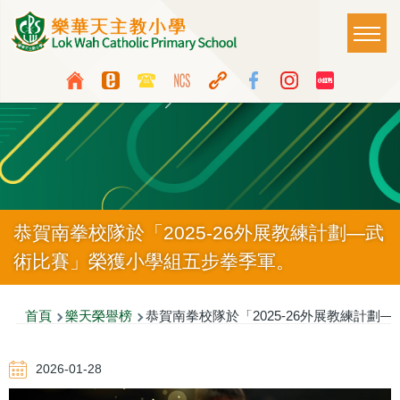
移至主內容
Main
T
naviga
Top
Language
Media
switcher
Icon
Button
恭賀南拳校隊於「2025-26外展教練計劃—武
術比賽」榮獲小學組五步拳季軍。
導
首頁
樂天榮譽榜
恭賀南拳校隊於「2025-26外展教練計劃
航
2026-01-28
連