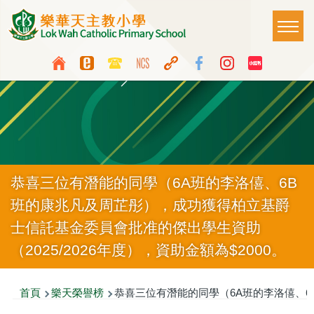
移至主內容
Main
T
naviga
Top
Language
Media
switcher
Icon
Button
恭喜三位有潛能的同學（6A班的李洛僖、6B
班的康兆凡及周芷彤），成功獲得柏立基爵
士信託基金委員會批准的傑出學生資助
（2025/2026年度），資助金額為$2000。
導
首頁
樂天榮譽榜
恭喜三位有潛能的同學（6A班的李洛僖、6B