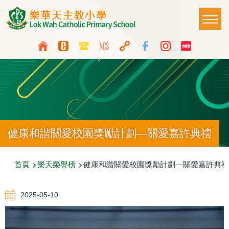
移至主內容
Main
T
naviga
Top
Language
Media
switcher
Icon
Button
健康和諧關愛校園獎勵計劃—關愛嘉許典禮
導
首頁
樂天榮譽榜
健康和諧關愛校園獎勵計劃—關愛嘉許典禮
航
2025-05-10
連
結